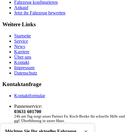
Fahrzeug konfigurieren
Ankauf
Jetzt ihr Fahrzeug bewerten
Weitere Links
Startseite
Service
News
Karriere
Über uns
Kontakt
Impressum
Datenschutz
Kontaktanfrage
Kontaktformular
Pannenservice:
03631 601700
24h am Tag sorgt unser Partner Fa. Koch-Benke für schnelle Hilfe und
ggf. Überführung in unser Haus.
Autohaus Triebel in sozialen Medien:
Möchten Sie Ihr aktuelles Fahrzeug