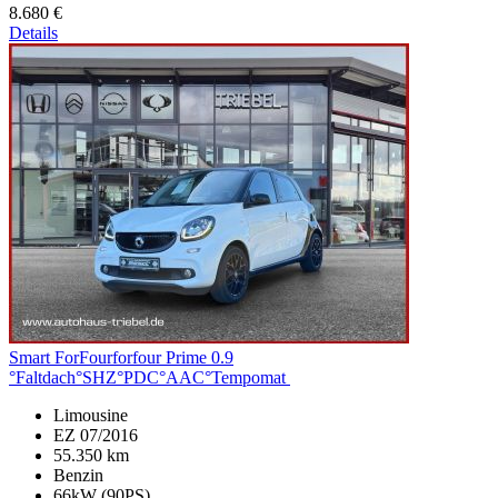
8.680 €
Details
Smart ForFour
forfour Prime 0.9
°Faltdach°SHZ°PDC°AAC°Tempomat
Limousine
EZ 07/2016
55.350 km
Benzin
66kW (90PS)