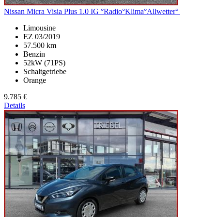
Nissan Micra
Visia Plus 1.0 IG °Radio°Klima°Allwetter°
Limousine
EZ 03/2019
57.500 km
Benzin
52kW (71PS)
Schaltgetriebe
Orange
9.785 €
Details