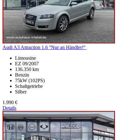
Audi A3
Attraction 1.6 °Nur an Händler!°
Limousine
EZ 09/2007
136.350 km
Benzin
75kW (102PS)
Schaltgetriebe
Silber
1.990 €
Details