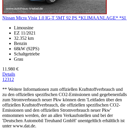
Nissan Micra
Visia 1.0 IG-T 5MT 92 PS *KLIMAANLAGE* *SI
Limousine
EZ 11/2021
32.352 km
Benzin
68kW (92PS)
Schaltgetriebe
Grau
11.980 €
Details
1
2
3
12
** Weitere Informationen zum offiziellen Kraftstoffverbrauch und
zu den offiziellen spezifischen CO2-Emissionen und gegebenenfalls
zum Stromverbrauch neuer Pkw können dem 'Leitfaden über den
offiziellen Kraftstoffverbrauch, die offiziellen spezifischen CO2-
Emissionen und den offiziellen Stromverbrauch neuer Pkw'
entnommen werden, der an allen Verkaufsstellen und bei der
'Deutschen Automobil Treuhand GmbH' unentgeltlich erhältlich ist
unter www.dat.de.