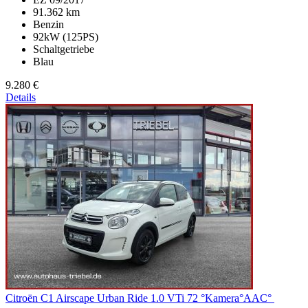
91.362 km
Benzin
92kW (125PS)
Schaltgetriebe
Blau
9.280 €
Details
Citroën C1
Airscape Urban Ride 1.0 VTi 72 °Kamera°AAC°