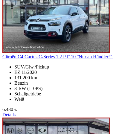
Citroën C4 Cactus
C-Series 1.2 PT110 °Nur an Händler!°
SUV/Glw./Pickup
EZ 11/2020
131.200 km
Benzin
81kW (110PS)
Schaltgetriebe
Weiß
6.480 €
Details