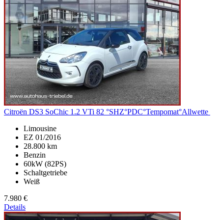
Citroën DS3
SoChic 1.2 VTi 82 °SHZ°PDC°Tempomat°Allwette
Limousine
EZ 01/2016
28.800 km
Benzin
60kW (82PS)
Schaltgetriebe
Weiß
7.980 €
Details