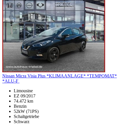
Nissan Micra
Visia Plus *KLIMAANLAGE* *TEMPOMAT*
*ALU-F
Limousine
EZ 09/2017
74.472 km
Benzin
52kW (71PS)
Schaltgetriebe
Schwarz