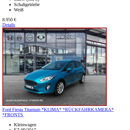
Schaltgetriebe
Weiß
8.950 €
Details
Ford Fiesta
Titanium *KLIMA* *RÜCKFAHRKAMERA*
*FRONTS
Kleinwagen
EZ 09/2017